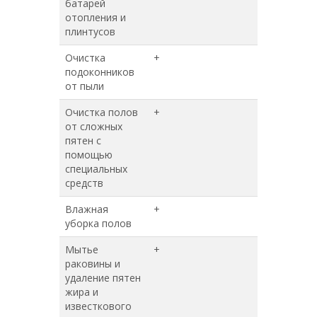
батарей
отопления и
плинтусов
Очистка
+
+
подоконников
от пыли
Очистка полов
+
+
от сложных
пятен с
помощью
специальных
средств
Влажная
+
+
уборка полов
Мытье
+
+
раковины и
удаление пятен
жира и
известкового