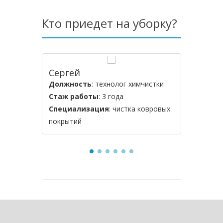
Кто приедет на уборку?
Сергей
Конста
Должность
: технолог химчистки
Должнос
Стаж работы
: 3 года
Стаж ра
Специализация
: чистка ковровых
Специал
покрытий
мебели