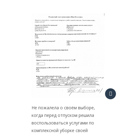
Не пожа
клинин
именно 
работае
сами к
знают. 
оправд
Не пожалела о своём выборе,
когда перед отпуском решила
воспользоваться услугами по
комплексной уборке своей