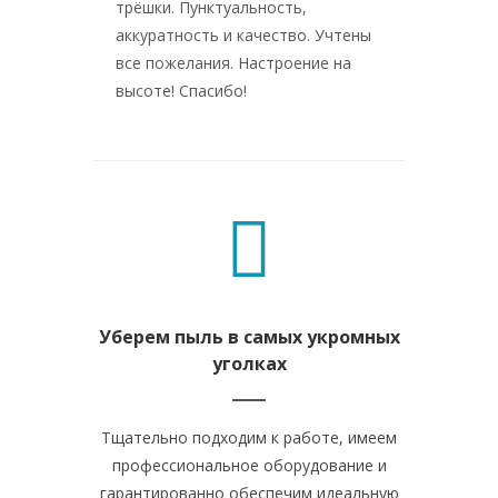
трёшки. Пунктуальность,
аккуратность и качество. Учтены
все пожелания. Настроение на
высоте! Спасибо!
Уберем пыль в самых укромных
Удалим з
уголках
Тщательно подходим к работе, имеем
Вычищаем и
профессиональное оборудование и
плитку н
гарантированно обеспечим идеальную
грязь, 