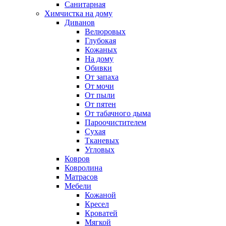
Санитарная
Химчистка на дому
Диванов
Велюровых
Глубокая
Кожаных
На дому
Обивки
От запаха
От мочи
От пыли
От пятен
От табачного дыма
Пароочистителем
Сухая
Тканевых
Угловых
Ковров
Ковролина
Матрасов
Мебели
Кожаной
Кресел
Кроватей
Мягкой