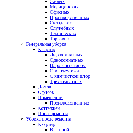
Жилых
Медицинских
Офисных
Производственных
Складских
Служебных
Технических
Торговых
Генеральная уборка
Квартир
Двухкомнатных
Однокомнатных
Парогенератором
С мытьем окон
С химчисткой штор
Трехкомнатных
Домов
Офисов
Помещений
Производственных
Коттеджей
После ремонта
Уборка после ремонта
Квартир
В ванной