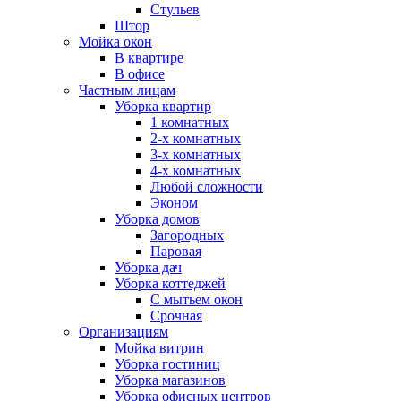
Стульев
Штор
Мойка окон
В квартире
В офисе
Частным лицам
Уборка квартир
1 комнатных
2-х комнатных
3-х комнатных
4-х комнатных
Любой сложности
Эконом
Уборка домов
Загородных
Паровая
Уборка дач
Уборка коттеджей
С мытьем окон
Срочная
Организациям
Мойка витрин
Уборка гостиниц
Уборка магазинов
Уборка офисных центров