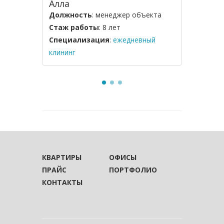
Алла
Натали
Должность
: менеджер объекта
Должнос
Стаж работы
: 8 лет
Стаж ра
Специализация
:
ежедневный
Специал
клининг
квартиры
КВАРТИРЫ
ОФИСЫ
ПРАЙС
ПОРТФОЛИО
КОНТАКТЫ