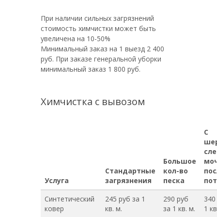
При наличии сильных загрязнений
стоимость химчистки может быть
увеличена на 10-50%
Минимальный заказ на 1 выезд 2 400
руб. При заказе генеральной уборки
минимальный заказ 1 800 руб.
Химчистка с вывозом
С
ше
сл
Большое
моч
Стандартные
кол-во
пос
Услуга
загрязнения
песка
пот
Синтетический
245 руб за 1
290 руб
340
ковер
кв. м.
за 1 кв. м.
1 кв