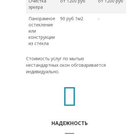
Очистка
от 1200 руб
от 1200 руб
эркера
Панорамное
90 руб 1м2
-
остекление
или
конструкции
из стекла
Стоимость услуг по мытью
нестандартных окон обговаривается
индивидуально.
НАДЕЖНОСТЬ