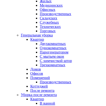
Жилых
Медицинских
Офисных
Производственных
Складских
Служебных
Технических
Торговых
Генеральная уборка
Квартир
Двухкомнатных
Однокомнатных
Парогенератором
С мытьем окон
С химчисткой штор
Трехкомнатных
Домов
Офисов
Помещений
Производственных
Коттеджей
После ремонта
Уборка после ремонта
Квартир
В ванной