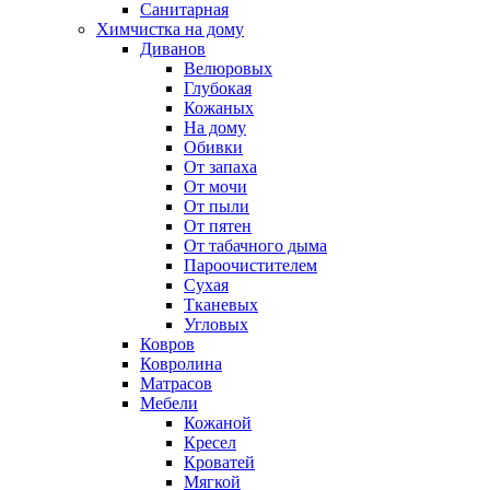
Санитарная
Химчистка на дому
Диванов
Велюровых
Глубокая
Кожаных
На дому
Обивки
От запаха
От мочи
От пыли
От пятен
От табачного дыма
Пароочистителем
Сухая
Тканевых
Угловых
Ковров
Ковролина
Матрасов
Мебели
Кожаной
Кресел
Кроватей
Мягкой