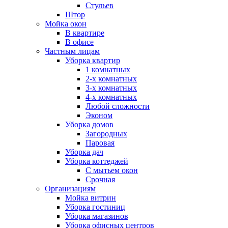
Стульев
Штор
Мойка окон
В квартире
В офисе
Частным лицам
Уборка квартир
1 комнатных
2-х комнатных
3-х комнатных
4-х комнатных
Любой сложности
Эконом
Уборка домов
Загородных
Паровая
Уборка дач
Уборка коттеджей
С мытьем окон
Срочная
Организациям
Мойка витрин
Уборка гостиниц
Уборка магазинов
Уборка офисных центров