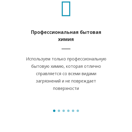
Профессиональная бытовая
Уборка в
химия
Мы работ
Используем только профессиональную
часов. На
бытовую химию, которая отлично
точно ук
справляется со всеми видами
выполняют 
загрязнений и не повреждает
поверхности