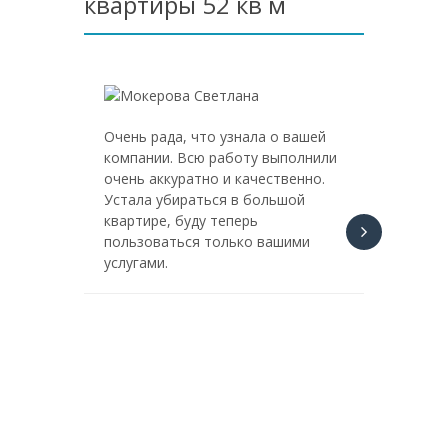
квартиры 52 кв м
Очень рада, что узнала о вашей
Спасибо
компании. Всю работу выполнили
Заказыв
очень аккуратно и качественно.
менедж
Устала убираться в большой
поддер
квартире, буду теперь
дополн
пользоваться только вашими
навязал
услугами.
несколь
на мои
средств
раздра
своими
пылесос