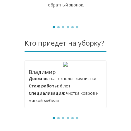
обратный звонок.
Кто приедет на уборку?
Владимир
Алексе
Должность
: технолог химчистки
Должнос
Стаж работы
: 6 лет
Стаж ра
Специализация
: чистка ковров и
Специал
мягкой мебели
мебели и