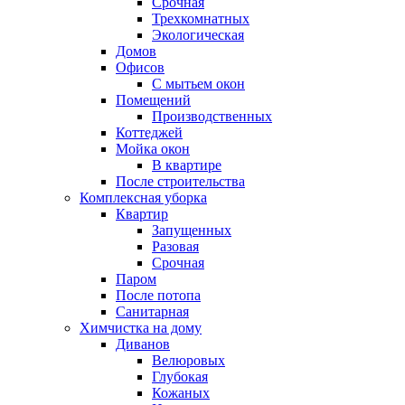
Срочная
Трехкомнатных
Экологическая
Домов
Офисов
С мытьем окон
Помещений
Производственных
Коттеджей
Мойка окон
В квартире
После строительства
Комплексная уборка
Квартир
Запущенных
Разовая
Срочная
Паром
После потопа
Санитарная
Химчистка на дому
Диванов
Велюровых
Глубокая
Кожаных