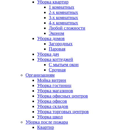
Уборка квартир
1 комнатных
2-х комнатных
3-х комнатных
4-х комнатных
Любой сложности
Эконом
Уборка домов
Загородных
Паровая
Уборка дач
Уборка коттеджей
С мытьем окон
Срочная
Организациям
Мойка витрин
Уборка гостиниц
Уборка магазинов
Уборка офисных центров
Уборка офисов
Уборка складов
Уборка торговых центров
Уборка школ
Уборка после пожара
Квартир