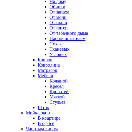
На дому
Обивки
От запаха
От мочи
От пыли
От пятен
От табачного дыма
Пароочистителем
Сухая
Тканевых
Угловых
Ковров
Ковролина
Матрасов
Мебели
Кожаной
Кресел
Кроватей
Мягкой
Стульев
Штор
Мойка окон
В квартире
В офисе
Частным лицам