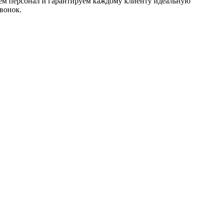
аем персонал и гарантируем каждому клиенту идеальную
вонок.