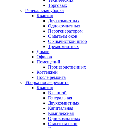
Технических
Торговых
Генеральная уборка
Квартир
Двухкомнатных
Однокомнатных
Парогенератором
С мытьем окон
С химчисткой штор
Трехкомнатных
Домов
Офисов
Помещений
Производственных
Коттеджей
После ремонта
Уборка после ремонта
Квартир
В ванной
Генеральная
Двухкомнатных
Капитальная
Комплексная
Однокомнатных
С мытьем окон