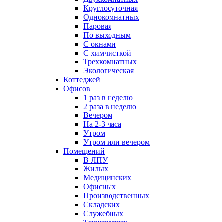
Круглосуточная
Однокомнатных
Паровая
По выходным
С окнами
С химчисткой
Трехкомнатных
Экологическая
Коттеджей
Офисов
1 раз в неделю
2 раза в неделю
Вечером
На 2-3 часа
Утром
Утром или вечером
Помещений
В ЛПУ
Жилых
Медицинских
Офисных
Производственных
Складских
Служебных