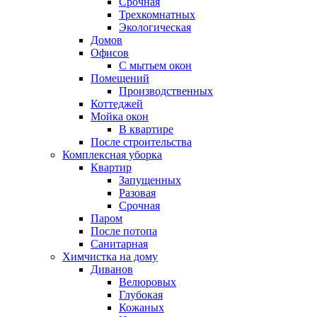
Срочная
Трехкомнатных
Экологическая
Домов
Офисов
С мытьем окон
Помещений
Производственных
Коттеджей
Мойка окон
В квартире
После строительства
Комплексная уборка
Квартир
Запущенных
Разовая
Срочная
Паром
После потопа
Санитарная
Химчистка на дому
Диванов
Велюровых
Глубокая
Кожаных