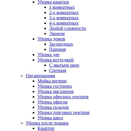
Уборка квартир
1 комнатных
2-х комнатных
3-х комнатных
4-х комнатных
Любой сложности
Эконом
Уборка домов
Загородных
Паровая
Уборка дач
Уборка коттеджей
С мытьем окон
Срочная
Организациям
Мойка витрин
Уборка гостиниц
Уборка магазинов
Уборка офисных центров
Уборка офисов
Уборка складов
Уборка торговых центров
Уборка школ
Уборка после пожара
Квартир