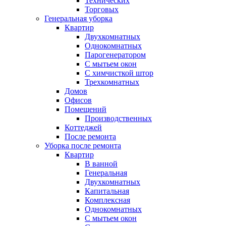
Технических
Торговых
Генеральная уборка
Квартир
Двухкомнатных
Однокомнатных
Парогенератором
С мытьем окон
С химчисткой штор
Трехкомнатных
Домов
Офисов
Помещений
Производственных
Коттеджей
После ремонта
Уборка после ремонта
Квартир
В ванной
Генеральная
Двухкомнатных
Капитальная
Комплексная
Однокомнатных
С мытьем окон