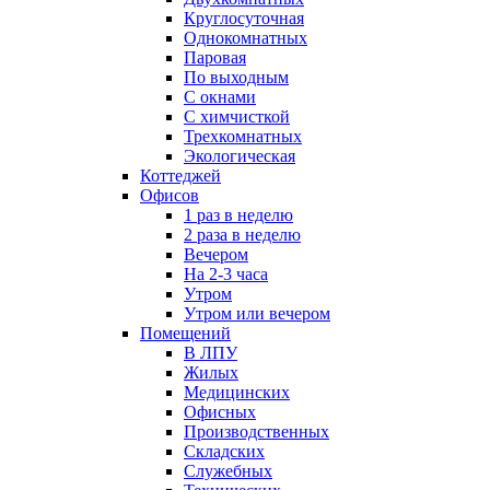
Круглосуточная
Однокомнатных
Паровая
По выходным
С окнами
С химчисткой
Трехкомнатных
Экологическая
Коттеджей
Офисов
1 раз в неделю
2 раза в неделю
Вечером
На 2-3 часа
Утром
Утром или вечером
Помещений
В ЛПУ
Жилых
Медицинских
Офисных
Производственных
Складских
Служебных