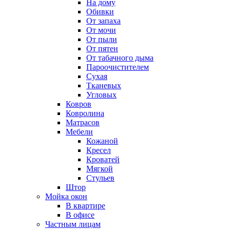
На дому
Обивки
От запаха
От мочи
От пыли
От пятен
От табачного дыма
Пароочистителем
Сухая
Тканевых
Угловых
Ковров
Ковролина
Матрасов
Мебели
Кожаной
Кресел
Кроватей
Мягкой
Стульев
Штор
Мойка окон
В квартире
В офисе
Частным лицам