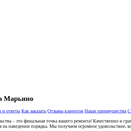
 в Марьино
 и ответы
Как заказать
Отзывы клиентов
Наши преимущества
С
ьства – это финальная точка вашего ремонта! Качественно и гр
 на наведении порядка. Мы получаем огромное удовольствие, к