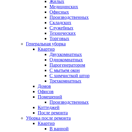
Жилых
Медицинских
Офисных
Производственных
Складских
Служебных
Технических
Торговых
Генеральная уборка
Квартир
Двухкомнатных
Однокомнатных
Парогенератором
С мытьем окон
С химчисткой штор
Трехкомнатных
Домов
Офисов
Помещений
Производственных
Коттеджей
После ремонта
Уборка после ремонта
Квартир
В ванной