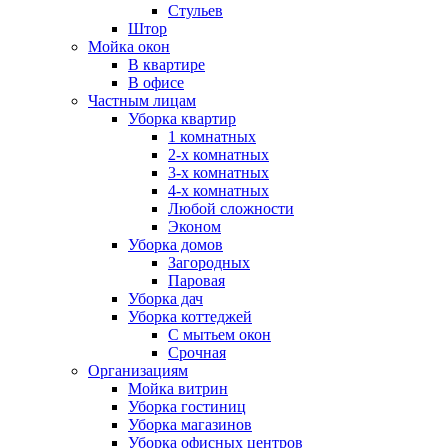
Стульев
Штор
Мойка окон
В квартире
В офисе
Частным лицам
Уборка квартир
1 комнатных
2-х комнатных
3-х комнатных
4-х комнатных
Любой сложности
Эконом
Уборка домов
Загородных
Паровая
Уборка дач
Уборка коттеджей
С мытьем окон
Срочная
Организациям
Мойка витрин
Уборка гостиниц
Уборка магазинов
Уборка офисных центров