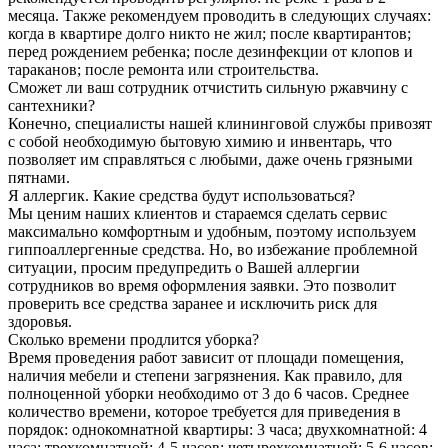
месяца. Также рекомендуем проводить в следующих случаях:
когда в квартире долго никто не жил; после квартирантов;
перед рождением ребенка; после дезинфекции от клопов и
тараканов; после ремонта или строительства.
Сможет ли ваш сотрудник отчистить сильную ржавчину с
сантехники?
Конечно, специалисты нашей клининговой службы привозят
с собой необходимую бытовую химию и инвентарь, что
позволяет им справляться с любыми, даже очень грязными
пятнами.
Я аллергик. Какие средства будут использоваться?
Мы ценим наших клиентов и стараемся сделать сервис
максимально комфортным и удобным, поэтому используем
гиппоаллергенные средства. Но, во избежание проблемной
ситуации, просим предупредить о Вашей аллергии
сотрудников во время оформления заявки. Это позволит
проверить все средства заранее и исключить риск для
здоровья.
Сколько времени продлится уборка?
Время проведения работ зависит от площади помещения,
наличия мебели и степени загрязнения. Как правило, для
полноценной уборки необходимо от 3 до 6 часов. Среднее
количество времени, которое требуется для приведения в
порядок: однокомнатной квартиры: 3 часа; двухкомнатной: 4
часа; трехкомнатной: 4-5 часов; четырехкомнатной: 5-6 часов;