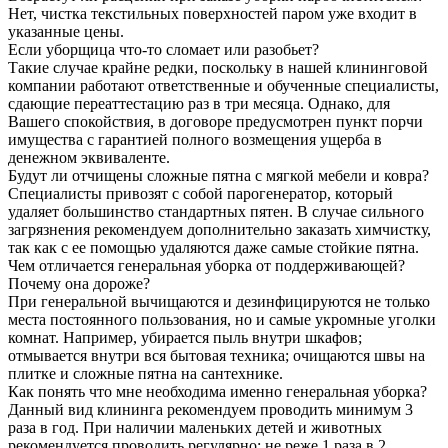
Нет, чистка текстильных поверхностей паром уже входит в
указанные цены.
Если уборщица что-то сломает или разобьет?
Такие случае крайне редки, поскольку в нашей клининговой
компании работают ответственные и обученные специалисты,
сдающие переаттестацию раз в три месяца. Однако, для
Вашего спокойствия, в договоре предусмотрен пункт порчи
имущества с гарантией полного возмещения ущерба в
денежном эквиваленте.
Будут ли отчищены сложные пятна с мягкой мебели и ковра?
Специалисты привозят с собой парогенератор, который
удаляет большинство стандартных пятен. В случае сильного
загрязнения рекомендуем дополнительно заказать химчистку,
так как с ее помощью удаляются даже самые стойкие пятна.
Чем отличается генеральная уборка от поддерживающей?
Почему она дороже?
При генеральной вычищаются и дезинфицируются не только
места постоянного пользования, но и самые укромные уголки
комнат. Например, убирается пыль внутри шкафов;
отмывается внутри вся бытовая техника; очищаются швы на
плитке и сложные пятна на сантехнике.
Как понять что мне необходима именно генеральная уборка?
Данный вид клининга рекомендуем проводить минимум 3
раза в год. При наличии маленьких детей и животных
рекомендуется проводить регулярно: не реже 1 раза в 2