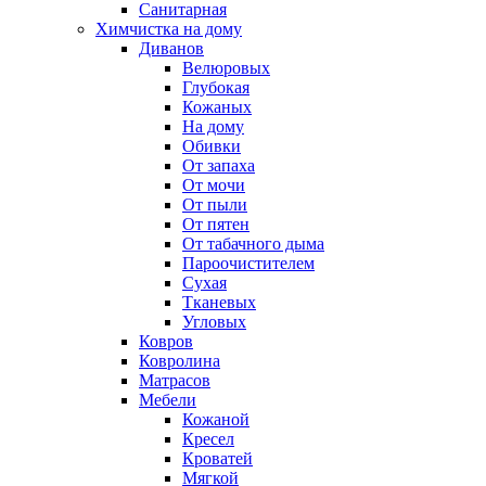
Санитарная
Химчистка на дому
Диванов
Велюровых
Глубокая
Кожаных
На дому
Обивки
От запаха
От мочи
От пыли
От пятен
От табачного дыма
Пароочистителем
Сухая
Тканевых
Угловых
Ковров
Ковролина
Матрасов
Мебели
Кожаной
Кресел
Кроватей
Мягкой