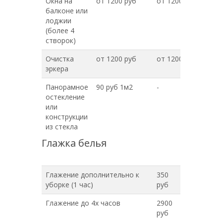
Окна на
от 1200 руб
от 1200 руб
балконе или
лоджии
(более 4
створок)
Очистка
от 1200 руб
от 1200 руб
эркера
Панорамное
90 руб 1м2
-
остекление
или
конструкции
из стекла
Глажка белья
Глажение дополнительно к
350
уборке (1 час)
руб
Глажение до 4х часов
2900
руб