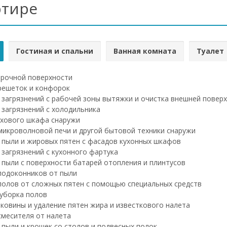
ртире
Гостиная и спальни
Ванная комната
Туалет
рочной поверхности
решеток и конфорок
 загрязнений с рабочей зоны вытяжки и очистка внешней повер
 загрязнений с холодильника
хового шкафа снаружи
микроволновой печи и другой бытовой техники снаружи
 пыли и жировых пятен с фасадов кухонных шкафов
 загрязнений с кухонного фартука
 пыли с поверхности батарей отопления и плинтусов
подоконников от пыли
полов от сложных пятен с помощью специальных средств
уборка полов
ковины и удаление пятен жира и известкового налета
смесителя от налета
 пыли и крошек со столов и подвесных полок