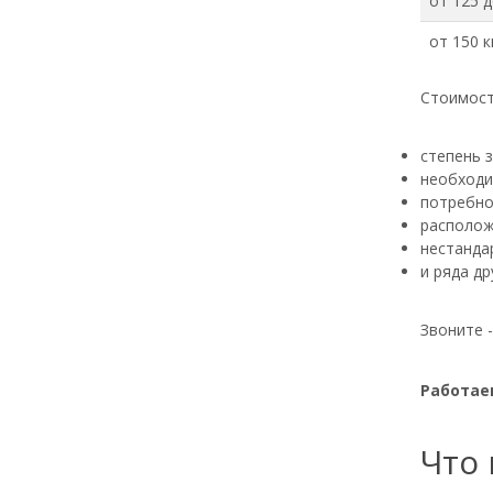
от 125 д
от 150 к
Стоимост
степень 
необходи
потребно
располож
нестанда
и ряда др
Звоните 
Работаем
Что 