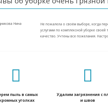
ывы об уборке очень грязной
Не пожалела о своём выборе, когда пе
услугами по комплексной уборке своей 
качество. Учтены все пожелания. Настро
ерем пыль в самых
Удалим загрязнения с п
кромных уголках
и швов