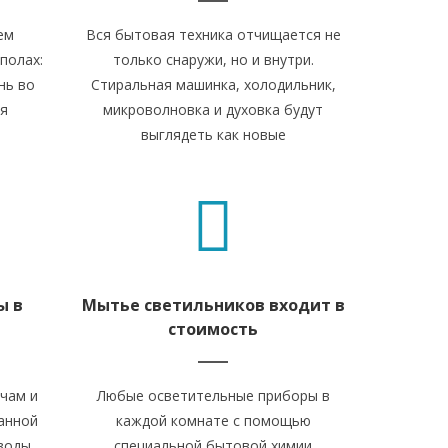
ем
Вся бытовая техника отчищается не
полах:
только снаружи, но и внутри.
нь во
Стиральная машинка, холодильник,
ая
микроволновка и духовка будут
выглядеть как новые
ы в
Мытье светильников входит в
стоимость
чам и
Любые осветительные приборы в
анной
каждой комнате с помощью
воды,
специальной бытовой химии