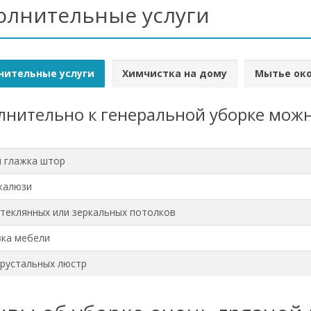
олнительные услуги
нительные услуги
Химчистка на дому
Мытье ок
нительно к генеральной уборке можн
и глажка штор
жалюзи
теклянных или зеркальных потолков
ка мебели
рустальных люстр