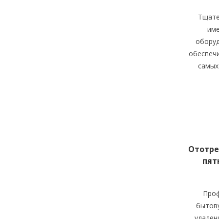
Тщате
им
оборуд
обеспеч
самых
Ототре
пят
Проф
бытову
удален