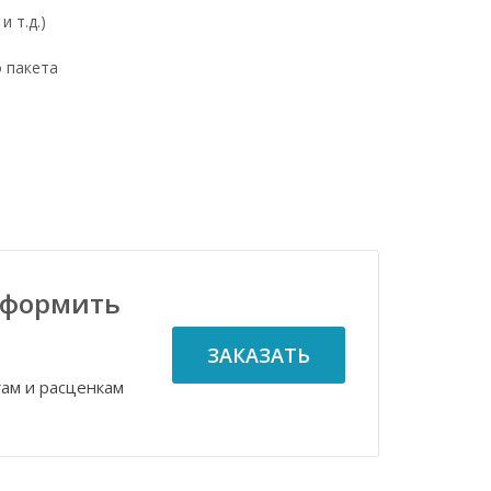
 т.д.)
о пакета
оформить
ЗАКАЗАТЬ
гам и расценкам