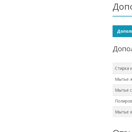
Доп
Допол
Допол
Стирка 
Мытье 
Мытье с
Полиров
Мытье х