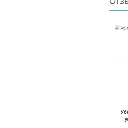
Отз
Уб
у