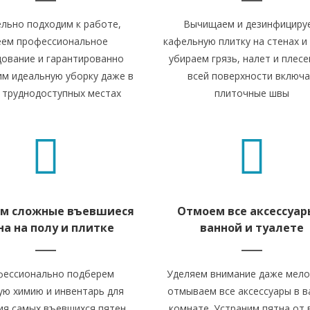
льно подходим к работе,
Вычищаем и дезинфициру
еем профессиональное
кафельную плитку на стенах и 
ование и гарантированно
убираем грязь, налет и плесе
им идеальную уборку даже в
всей поверхности включ
 труднодоступных местах
плиточные швы
м сложные въевшиеся
Отмоем все аксессуар
на на полу и плитке
ванной и туалете
ессионально подберем
Уделяем внимание даже мело
ю химию и инвентарь для
отмываем все аксессуары в в
ия самых въевшихся пятен
комнате. Устраним пятна от 