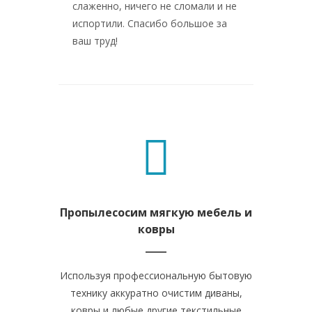
слаженно, ничего не сломали и не
особенн
испортили. Спасибо большое за
касалос
ваш труд!
что доч
квартир
Пропылесосим мягкую мебель и
Отчи
ковры
Используя профессиональную бытовую
Рабочая зо
технику аккуратно очистим диваны,
все остал
ковры и любые другие текстильные
засияют по