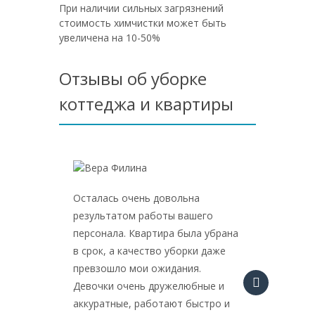
При наличии сильных загрязнений
стоимость химчистки может быть
увеличена на 10-50%
Отзывы об уборке
коттеджа и квартиры
Осталась очень довольна
Сняли к
результатом работы вашего
студент
персонала. Квартира была убрана
жильцов
в срок, а качество уборки даже
грязная
превзошло мои ожидания.
мыли.Ч
Девочки очень дружелюбные и
приятно
аккуратные, работают быстро и
професс