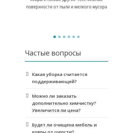
поверхности от пыли и мелкого мусора
оставим п
Частые вопросы
Какая уборка считается
поддерживающей?
Можно ли заказать
дополнительно химчистку?
Увеличится ли цена?
Будет ли очищена мебель и
ковры от шерсти?