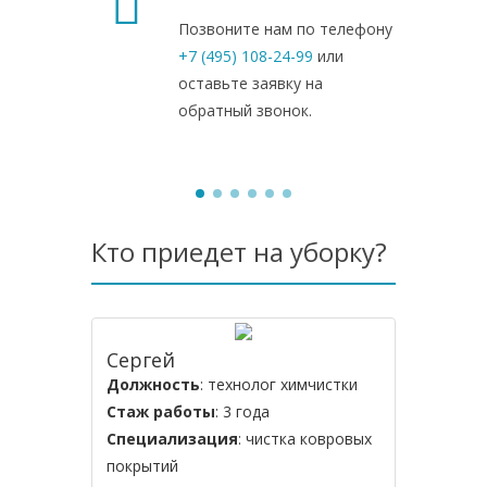
Позвоните нам по телефону
+7 (495) 108-24-99
или
оставьте заявку на
обратный звонок.
Кто приедет на уборку?
Сергей
Владим
Должность
: технолог химчистки
Должнос
Стаж работы
: 3 года
Стаж ра
Специализация
: чистка ковровых
Специал
покрытий
мягкой м