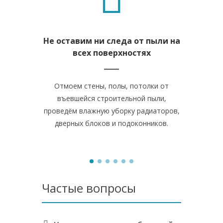
Не оставим ни следа от пыли на
Удал
всех поверхностях
стр
Отмоем стены, полы, потолки от
Професс
въевшейся строительной пыли,
оборудован
проведём влажную уборку радиаторов,
средства
дверных блоков и подоконников.
крас
Частые вопросы