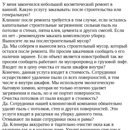
У меня закончился небольшой косметический ремонт в
ванной. Какую услугу заказывать: после строительства или
генеральную?
Клининг после ремонта требуется в том случае, если остались
капитальные строительные загрязнения: сильная пыль на
потолке и стенах, пятна клея, цемента и других смесей. Если
их нет - рекомендуем заказать комплексную уборку.
Выносите ли вы послестроительный мусор?
Да. Мы соберем и вынесем весь строительный мусор, который
остался после ремонта. Но просим заказчиков сообщать о его
наличии заранее. Если объект является новостройкой так же
просим сообщить работают ли мусоропровод и грузовой лифт.
Входит ли в цену очистка от пыли шкафов внутри?
Конечно, данная услуга входит в стоимость. Сотрудники
осуществляют удаление пыли со всех поверхностей, в том
числе и внутри шкафов. Мы используем экологическую
бытовую химию, которая не только отлично удаляет
загрязнения и пыль, но и не портит поверхности.
Очистка потолков от пыли входит в стоимость?
Да. Сотрудники нашей клининговой компании обязательно
удалят пыль с потолков, стен и других поверхностей. Эти
услуги входят в расценки на уборку данного типа.
Отмывают ли ваши сотрудники окна и рамы?
Да. Клинеры аккуратно и тщательно очистят окна как в
квартире так и в частном доме. Уделят внимание стеклам и