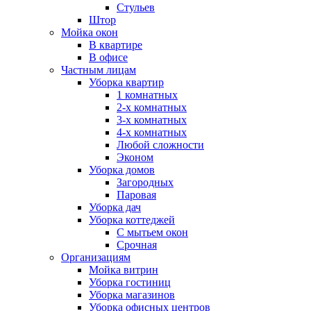
Стульев
Штор
Мойка окон
В квартире
В офисе
Частным лицам
Уборка квартир
1 комнатных
2-х комнатных
3-х комнатных
4-х комнатных
Любой сложности
Эконом
Уборка домов
Загородных
Паровая
Уборка дач
Уборка коттеджей
С мытьем окон
Срочная
Организациям
Мойка витрин
Уборка гостиниц
Уборка магазинов
Уборка офисных центров