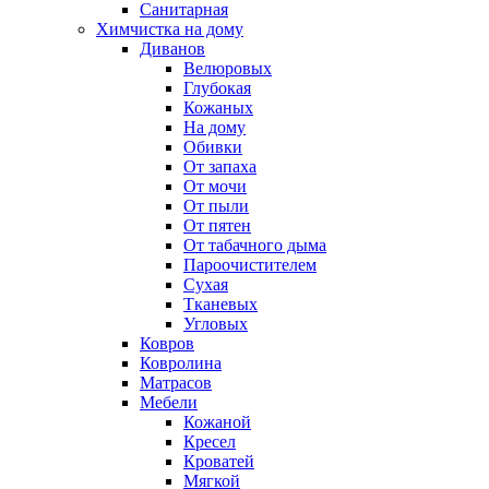
Санитарная
Химчистка на дому
Диванов
Велюровых
Глубокая
Кожаных
На дому
Обивки
От запаха
От мочи
От пыли
От пятен
От табачного дыма
Пароочистителем
Сухая
Тканевых
Угловых
Ковров
Ковролина
Матрасов
Мебели
Кожаной
Кресел
Кроватей
Мягкой