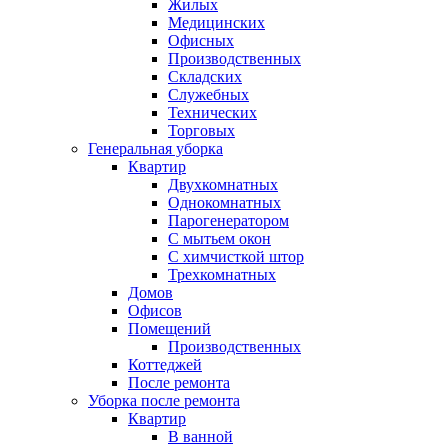
Жилых
Медицинских
Офисных
Производственных
Складских
Служебных
Технических
Торговых
Генеральная уборка
Квартир
Двухкомнатных
Однокомнатных
Парогенератором
С мытьем окон
С химчисткой штор
Трехкомнатных
Домов
Офисов
Помещений
Производственных
Коттеджей
После ремонта
Уборка после ремонта
Квартир
В ванной